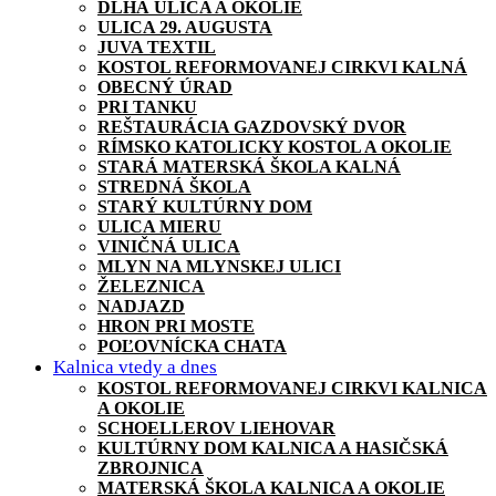
DLHÁ ULICA A OKOLIE
ULICA 29. AUGUSTA
JUVA TEXTIL
KOSTOL REFORMOVANEJ CIRKVI KALNÁ
OBECNÝ ÚRAD
PRI TANKU
REŠTAURÁCIA GAZDOVSKÝ DVOR
RÍMSKO KATOLICKY KOSTOL A OKOLIE
STARÁ MATERSKÁ ŠKOLA KALNÁ
STREDNÁ ŠKOLA
STARÝ KULTÚRNY DOM
ULICA MIERU
VINIČNÁ ULICA
MLYN NA MLYNSKEJ ULICI
ŽELEZNICA
NADJAZD
HRON PRI MOSTE
POĽOVNÍCKA CHATA
Kalnica vtedy a dnes
KOSTOL REFORMOVANEJ CIRKVI KALNICA
A OKOLIE
SCHOELLEROV LIEHOVAR
KULTÚRNY DOM KALNICA A HASIČSKÁ
ZBROJNICA
MATERSKÁ ŠKOLA KALNICA A OKOLIE