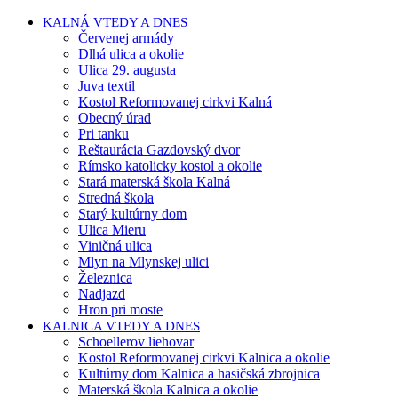
KALNÁ VTEDY A DNES
Červenej armády
Dlhá ulica a okolie
Ulica 29. augusta
Juva textil
Kostol Reformovanej cirkvi Kalná
Obecný úrad
Pri tanku
Reštaurácia Gazdovský dvor
Rímsko katolicky kostol a okolie
Stará materská škola Kalná
Stredná škola
Starý kultúrny dom
Ulica Mieru
Viničná ulica
Mlyn na Mlynskej ulici
Železnica
Nadjazd
Hron pri moste
KALNICA VTEDY A DNES
Schoellerov liehovar
Kostol Reformovanej cirkvi Kalnica a okolie
Kultúrny dom Kalnica a hasičská zbrojnica
Materská škola Kalnica a okolie