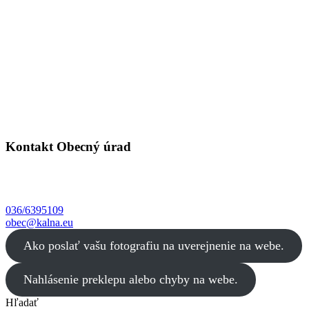
Kontakt Obecný úrad
Kalná nad Hronom
Červenej armády 55
935 32 Kalná nad Hronom
036/6395109
obec@kalna.eu
Ako poslať vašu fotografiu na uverejnenie na webe.
Nahlásenie preklepu alebo chyby na webe.
Hľadať