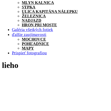
MLYN KALNICA
SÝPKA
ULICA KAPITÁNA NÁLEPKU
ŽELEZNICA
NADJAZD
HRON PRI MOSTE
Galéria všetkých fotiek
ďalšie zaujímavosti
MOCHOVCE
POHĽADNICE
MAPY
Prispieť fotografiou
lieho