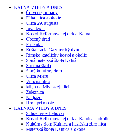
KALNÁ VTEDY A DNES
Červenej armády
Dlhá ulica a okolie
Ulica 29. augusta
Juva textil
Kostol Reformovanej cirkvi Kalná
Obecný úrad
Pri tanku
Reštaurácia Gazdovský dvor
Rímsko katolicky kostol a okolie
Stará materská škola Kalná
Stredná škola
Starý kultúrny dom
Ulica Mieru
Viničná ulica
Mlyn na Mlynskej ulici
Železnica
Nadjazd
Hron pri moste
KALNICA VTEDY A DNES
Schoellerov liehovar
Kostol Reformovanej cirkvi Kalnica a okolie
Kultúrny dom Kalnica a hasičská zbrojnica
Materská škola Kalnica a okolie