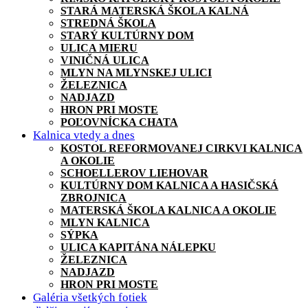
STARÁ MATERSKÁ ŠKOLA KALNÁ
STREDNÁ ŠKOLA
STARÝ KULTÚRNY DOM
ULICA MIERU
VINIČNÁ ULICA
MLYN NA MLYNSKEJ ULICI
ŽELEZNICA
NADJAZD
HRON PRI MOSTE
POĽOVNÍCKA CHATA
Kalnica vtedy a dnes
KOSTOL REFORMOVANEJ CIRKVI KALNICA
A OKOLIE
SCHOELLEROV LIEHOVAR
KULTÚRNY DOM KALNICA A HASIČSKÁ
ZBROJNICA
MATERSKÁ ŠKOLA KALNICA A OKOLIE
MLYN KALNICA
SÝPKA
ULICA KAPITÁNA NÁLEPKU
ŽELEZNICA
NADJAZD
HRON PRI MOSTE
Galéria všetkých fotiek