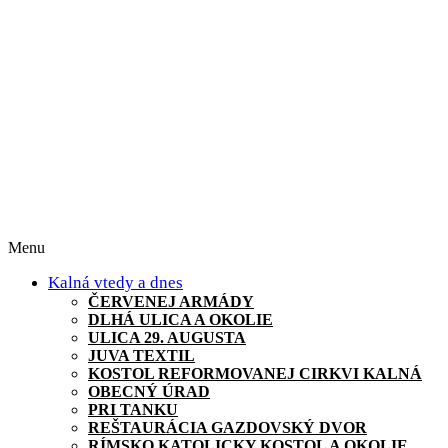
Menu
Kalná vtedy a dnes
ČERVENEJ ARMÁDY
DLHÁ ULICA A OKOLIE
ULICA 29. AUGUSTA
JUVA TEXTIL
KOSTOL REFORMOVANEJ CIRKVI KALNÁ
OBECNÝ ÚRAD
PRI TANKU
REŠTAURÁCIA GAZDOVSKÝ DVOR
RÍMSKO KATOLICKY KOSTOL A OKOLIE