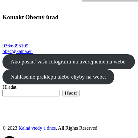
Kontakt Obecný úrad
Kalná nad Hronom
Červenej armády 55
935 32 Kalná nad Hronom
036/6395109
obec@kalna.eu
Ako poslať vašu fotografiu na uverejnenie na webe.
Nahlásenie preklepu alebo chyby na webe.
Hľadať
Hľadať
autori webu a obsahu: Roland Bogár, Ľuboš Ciglan
Ďakujeme všetkým, ktorý nám prispeli svojimi zábermi.
© 2023
Kalná vtedy a dnes
, All Rights Reserved.